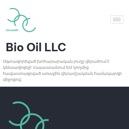
Bio Oil LLC
Օգտագործված խոհարարական յուղը վերածում է
կենսադիզելի՝ Հայաստանում ԵՄ կողմից
հավաստագրված առաջին վերամշակման համակարգի
միջոցով: