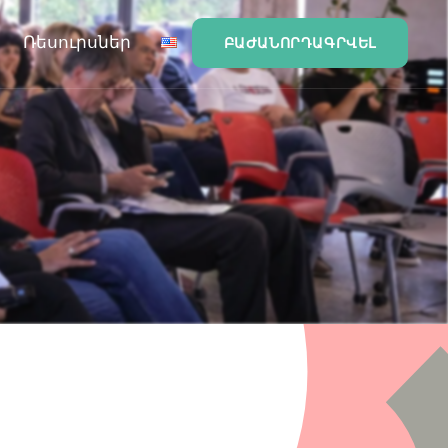
Ռեսուրսներ
ԲԱԺԱՆՈՐԴԱԳՐՎԵԼ