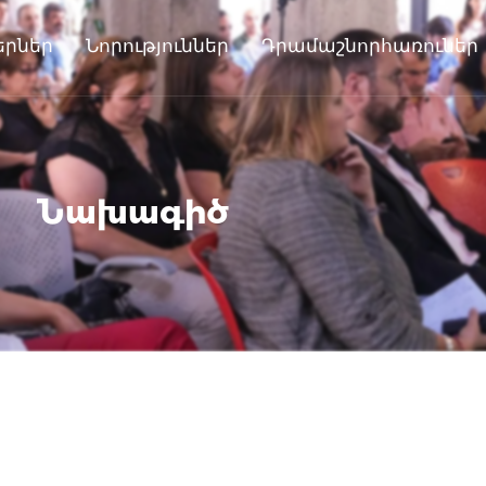
երներ
Նորություններ
Դրամաշնորհառուներ
Նախագիծ