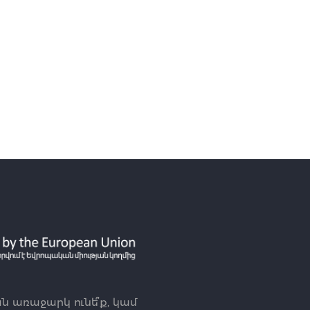
 առաջարկ ունե՞ք, կամ