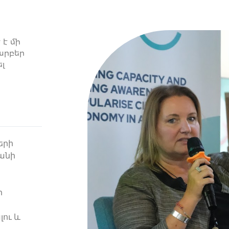
 է մի
արբեր
ել
երի
անի
ի
լու և