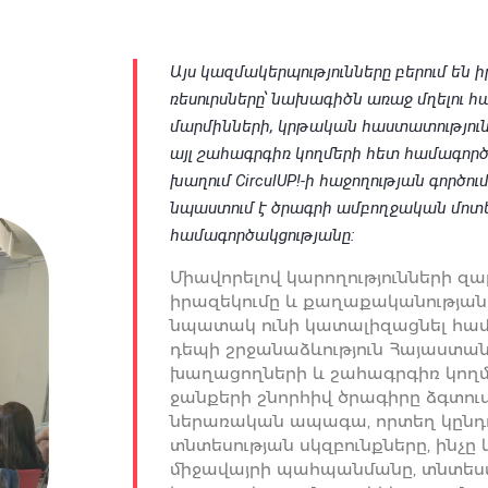
Այս կազմակերպությունները բերում են ի
ռեսուրսները՝ նախագիծն առաջ մղելու 
մարմինների, կրթական հաստատություն
այլ շահագրգիռ կողմերի հետ համագործա
խաղում CirculUP!-ի հաջողության գործո
նպաստում է ծրագրի ամբողջական մոտե
համագործակցությանը:
Միավորելով կարողությունների զա
իրազեկումը և քաղաքականության ջա
նպատակ ունի կատալիզացնել հա
դեպի շրջանաձևություն Հայաստան
խաղացողների և շահագրգիռ կող
ջանքերի շնորհիվ ծրագիրը ձգտում 
ներառական ապագա, որտեղ կընդ
տնտեսության սկզբունքները, ինչը
միջավայրի պահպանմանը, տնտես