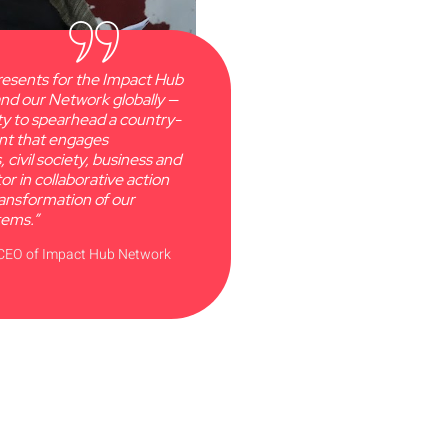
resents for the Impact Hub
nd our Network globally —
ty to spearhead a country-
t that engages
 civil society, business and
or in collaborative action
ansformation of our
tems.”
 CEO of Impact Hub Network