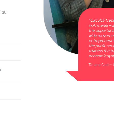
 են
“CirculUP! rep
in Armenia — a
the opportuni
wide movemen
entrepreneurs,
the public sect
towards the tr
economic sys
Tatiana Glad —
և