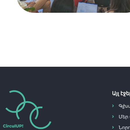
Այլ էջե
Գլխ
Մեր
Նորո