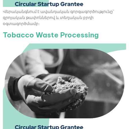
Վերականգնում է ավանդական գորգագործությունը՝
զրոյական թափոններով և տեղական բրդի
օգտագործմամբ։
Tobacco Waste Processing