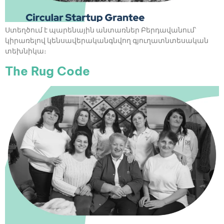
Ստեղծում է պարենային անտառներ Բերդավանում՝
կիրառելով կենսավերականգնվող գյուղատնտեսական
տեխնիկա։
The Rug Code