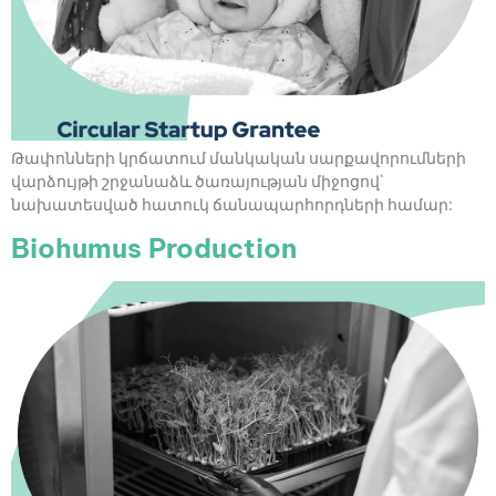
Թափոնների կրճատում մանկական սարքավորումների
վարձույթի շրջանաձև ծառայության միջոցով`
նախատեսված հատուկ ճանապարհորդների համար:
Biohumus Production