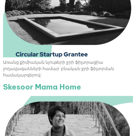
Առանց քիմիական նյութերի ջրի ֆիլտրացիա
լողավազանների համար` բնական ջրի ֆիլտրման
համակարգերով:
Skesoor Mama Home