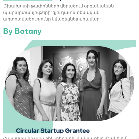
Ծխախոտի թափոնների վերածում օրգանական
պարարտանյութերի՝ գյուղատնտեսական
աղտոտվածությունը նվազեցնելու համար:
By Botany
Հայաստանի առաջին տեքստիլ մանրաթելը մշակելով՝