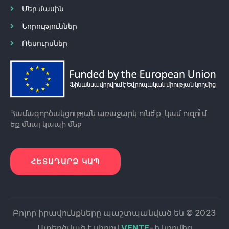
Մեր մասին
Նորություններ
Ռեսուրսներ
Համագործակցության առաջարկ ունե՞ք, կամ ուզո՞ւմ
եք մնալ կապի մեջ
ՀԵՏԱԴԱՐՁ ԿԱՊ
Բոլոր իրավունքները պաշտպանված են © 2023
Ստեղծված է սիրով
VENTE
-ի կողմից